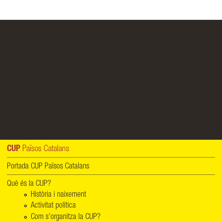
CUP
Països Catalans
Portada CUP Països Catalans
Què és la CUP?
Història i naixement
Activitat política
Com s'organitza la CUP?